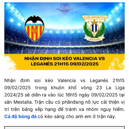
Nhận định soi kèo Valencia vs Leganés 21h15
09/02/2025 trong khuôn khổ vòng 23 La Liga
2024/25 sẽ diễn ra vào lúc 16h15 ngày 09/02/2025 tại
sân Mestalla. Trận cầu có phầnđang nỗ lực cải thiện vị
trí trên bảng xếp hạng để tránh xa nhóm nguy hiểm.
Cá độ bóng đá
có kèo sáng cho anh em ở trận này.