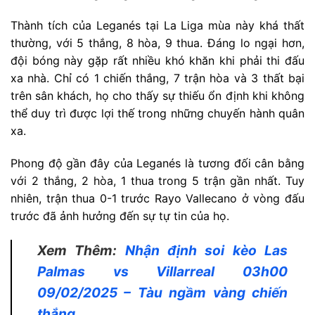
Thành tích của Leganés tại La Liga mùa này khá thất
thường, với 5 thắng, 8 hòa, 9 thua. Đáng lo ngại hơn,
đội bóng này gặp rất nhiều khó khăn khi phải thi đấu
xa nhà. Chỉ có 1 chiến thắng, 7 trận hòa và 3 thất bại
trên sân khách, họ cho thấy sự thiếu ổn định khi không
thể duy trì được lợi thế trong những chuyến hành quân
xa.
Phong độ gần đây của Leganés là tương đối cân bằng
với 2 thắng, 2 hòa, 1 thua trong 5 trận gần nhất. Tuy
nhiên, trận thua 0-1 trước Rayo Vallecano ở vòng đấu
trước đã ảnh hưởng đến sự tự tin của họ.
Xem Thêm:
Nhận định soi kèo Las
Palmas vs Villarreal 03h00
09/02/2025 – Tàu ngầm vàng chiến
thắng