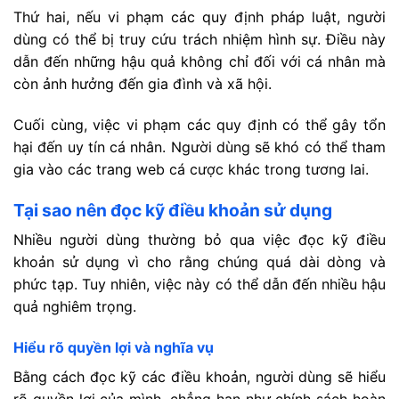
Thứ hai, nếu vi phạm các quy định pháp luật, người
dùng có thể bị truy cứu trách nhiệm hình sự. Điều này
dẫn đến những hậu quả không chỉ đối với cá nhân mà
còn ảnh hưởng đến gia đình và xã hội.
Cuối cùng, việc vi phạm các quy định có thể gây tổn
hại đến uy tín cá nhân. Người dùng sẽ khó có thể tham
gia vào các trang web cá cược khác trong tương lai.
Tại sao nên đọc kỹ điều khoản sử dụng
Nhiều người dùng thường bỏ qua việc đọc kỹ điều
khoản sử dụng vì cho rằng chúng quá dài dòng và
phức tạp. Tuy nhiên, việc này có thể dẫn đến nhiều hậu
quả nghiêm trọng.
Hiểu rõ quyền lợi và nghĩa vụ
Bằng cách đọc kỹ các điều khoản, người dùng sẽ hiểu
rõ quyền lợi của mình, chẳng hạn như chính sách hoàn