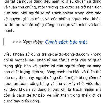
Khi tất cả người dùng đều nắm rõ điều khoản sử dụng
và tuân thủ chúng, môi trường cá cược sẽ trở nên tích
cực hơn. Mỗi người sẽ có trách nhiệm trong việc bảo
vệ quyền lợi của mình và của những người chơi khác,
từ đó tạo ra một cộng đồng cá cược văn minh và lành
mạnh.
>>> Xem thêm
Chính sách bảo mật
Điều khoản sử dụng trang-ca-do-bong-da.com không
chỉ là một tài liệu pháp lý mà còn là một yếu tố quan
trọng giúp bảo vệ quyền lợi của người dùng và nâng
cao chất lượng dịch vụ. Bằng cách tìm hiểu và tuân thủ
các quy định này, người dùng sẽ có một trải nghiệm cá
cược an toàn, công bằng và thú vị. Hãy nhớ, việc đọc
kỹ điều khoản sử dụng không chỉ là trách nhiệm mà
còn là cách để tự bảo vệ bản thân trong thế giới cá
cược đầy biến động.