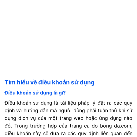
Tìm hiểu về điều khoản sử dụng
Điều khoản sử dụng là gì?
Điều khoản sử dụng là tài liệu pháp lý đặt ra các quy
định và hướng dẫn mà người dùng phải tuân thủ khi sử
dụng dịch vụ của một trang web hoặc ứng dụng nào
đó. Trong trường hợp của trang-ca-do-bong-da.com,
điều khoản này sẽ đưa ra các quy định liên quan đến