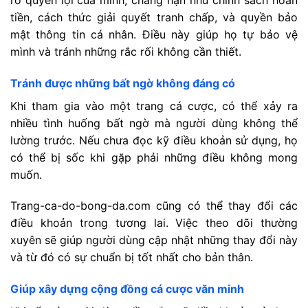
tiền, cách thức giải quyết tranh chấp, và quyền bảo
mật thông tin cá nhân. Điều này giúp họ tự bảo vệ
mình và tránh những rắc rối không cần thiết.
Tránh được những bất ngờ không đáng có
Khi tham gia vào một trang cá cược, có thể xảy ra
nhiều tình huống bất ngờ mà người dùng không thể
lường trước. Nếu chưa đọc kỹ điều khoản sử dụng, họ
có thể bị sốc khi gặp phải những điều không mong
muốn.
Trang-ca-do-bong-da.com cũng có thể thay đổi các
điều khoản trong tương lai. Việc theo dõi thường
xuyên sẽ giúp người dùng cập nhật những thay đổi này
và từ đó có sự chuẩn bị tốt nhất cho bản thân.
Giúp xây dựng cộng đồng cá cược văn minh