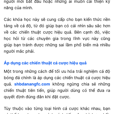
người mới bắt đầu hoặc những ai muốn cải thiện kỹ
năng của mình.
Các khóa học này sẽ cung cấp cho bạn kiến thức nền
tảng về cá độ, từ đó giúp bạn có cái nhìn sâu sắc hơn
về các chiến thuật cược hiệu quả. Bên cạnh đó, việc
học hỏi từ các chuyên gia trong lĩnh vực này cũng
giúp bạn tránh được những sai lầm phổ biến mà nhiều
người mắc phải.
Áp dụng các chiến thuật cá cược hiệu quả
Một trong những cách để tối ưu hóa trải nghiệm cá độ
bóng đá chính là áp dụng các chiến thuật cá cược hiệu
quả.
shbdanangfc.com
không ngừng chia sẻ những
chiến thuật tiên tiến, giúp người dùng có thể đưa ra
quyết định đúng đắn khi đặt cược.
Tùy thuộc vào từng loại hình cá cược khác nhau, bạn