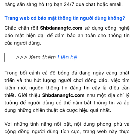
hàng sẵn sàng hỗ trợ bạn 24/7 qua chat hoặc email.
Trang web có bảo mật thông tin người dùng không?
Chắc chắn rồi!
Shbdanangfc.com
sử dụng công nghệ
bảo mật hiện đại để đảm bảo an toàn cho thông tin
của người dùng.
>>> Xem thêm
Liên hệ
Trong bối cảnh cá độ bóng đá đang ngày càng phát
triển và thu hút lượng người chơi đông đảo, việc tìm
kiếm một nguồn thông tin đáng tin cậy là điều cần
thiết. Giới thiệu
Shbdanangfc.com
như một địa chỉ lý
tưởng để người dùng có thể nắm bắt thông tin và áp
dụng những chiến thuật cá cược hiệu quả nhất.
Với những tính năng nổi bật, nội dung phong phú và
cộng đồng người dùng tích cực, trang web này thực