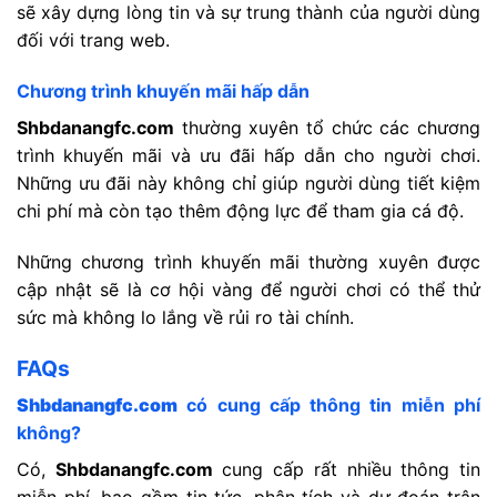
sẽ xây dựng lòng tin và sự trung thành của người dùng
đối với trang web.
Chương trình khuyến mãi hấp dẫn
Shbdanangfc.com
thường xuyên tổ chức các chương
trình khuyến mãi và ưu đãi hấp dẫn cho người chơi.
Những ưu đãi này không chỉ giúp người dùng tiết kiệm
chi phí mà còn tạo thêm động lực để tham gia cá độ.
Những chương trình khuyến mãi thường xuyên được
cập nhật sẽ là cơ hội vàng để người chơi có thể thử
sức mà không lo lắng về rủi ro tài chính.
FAQs
Shbdanangfc.com
có cung cấp thông tin miễn phí
không?
Có,
Shbdanangfc.com
cung cấp rất nhiều thông tin