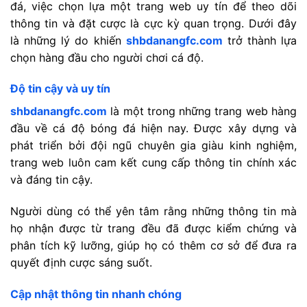
đá, việc chọn lựa một trang web uy tín để theo dõi
thông tin và đặt cược là cực kỳ quan trọng. Dưới đây
là những lý do khiến
shbdanangfc.com
trở thành lựa
chọn hàng đầu cho người chơi cá độ.
Độ tin cậy và uy tín
shbdanangfc.com
là một trong những trang web hàng
đầu về cá độ bóng đá hiện nay. Được xây dựng và
phát triển bởi đội ngũ chuyên gia giàu kinh nghiệm,
trang web luôn cam kết cung cấp thông tin chính xác
và đáng tin cậy.
Người dùng có thể yên tâm rằng những thông tin mà
họ nhận được từ trang đều đã được kiểm chứng và
phân tích kỹ lưỡng, giúp họ có thêm cơ sở để đưa ra
quyết định cược sáng suốt.
Cập nhật thông tin nhanh chóng