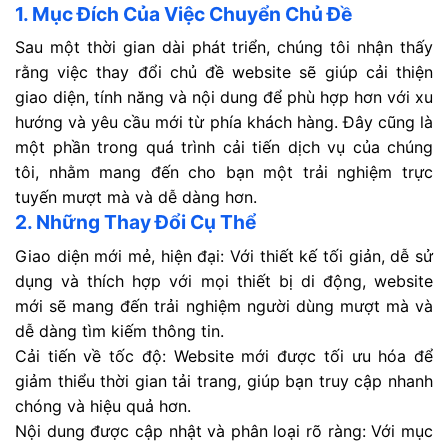
1. Mục Đích Của Việc Chuyển Chủ Đề
Sau một thời gian dài phát triển, chúng tôi nhận thấy
rằng việc thay đổi chủ đề website sẽ giúp cải thiện
giao diện, tính năng và nội dung để phù hợp hơn với xu
hướng và yêu cầu mới từ phía khách hàng. Đây cũng là
một phần trong quá trình cải tiến dịch vụ của chúng
tôi, nhằm mang đến cho bạn một trải nghiệm trực
tuyến mượt mà và dễ dàng hơn.
2. Những Thay Đổi Cụ Thể
Giao diện mới mẻ, hiện đại: Với thiết kế tối giản, dễ sử
dụng và thích hợp với mọi thiết bị di động, website
mới sẽ mang đến trải nghiệm người dùng mượt mà và
dễ dàng tìm kiếm thông tin.
Cải tiến về tốc độ: Website mới được tối ưu hóa để
giảm thiểu thời gian tải trang, giúp bạn truy cập nhanh
chóng và hiệu quả hơn.
Nội dung được cập nhật và phân loại rõ ràng: Với mục