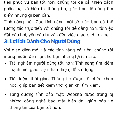
tiêu phục vụ bạn tốt hơn, chúng tôi đã cải thiện cách
phân loại và hiển thị thông tin, giúp bạn dễ dàng tìm
kiếm những gì bạn cần.
Tính năng mới: Các tính năng mới sẽ giúp bạn có thể
tương tác trực tiếp với chúng tôi dễ dàng hơn, từ việc
đặt câu hỏi, yêu cầu tư vấn đến việc giao dịch online.
3. Lợi Ích Dành Cho Người Dùng
Với giao diện mới và các tính năng cải tiến, chúng tôi
mong muốn đem lại cho bạn những lợi ích sau:
Trải nghiệm người dùng tốt hơn: Tính năng tìm kiếm
mạnh mẽ, giao diện thân thiện, dễ sử dụng.
Tiết kiệm thời gian: Thông tin được tổ chức khoa
học, giúp bạn tiết kiệm thời gian khi tìm kiếm.
Tăng cường tính bảo mật: Website được trang bị
những công nghệ bảo mật hiện đại, giúp bảo vệ
thông tin của bạn tốt hơn.