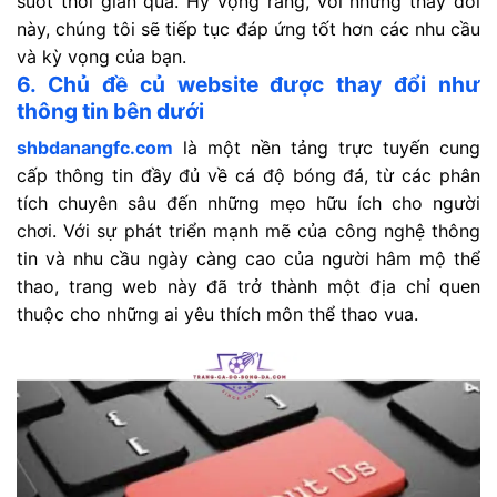
suốt thời gian qua. Hy vọng rằng, với những thay đổi
này, chúng tôi sẽ tiếp tục đáp ứng tốt hơn các nhu cầu
và kỳ vọng của bạn.
6. Chủ đề củ website được thay đổi như
thông tin bên dưới
shbdanangfc.com
là một nền tảng trực tuyến cung
cấp thông tin đầy đủ về cá độ bóng đá, từ các phân
tích chuyên sâu đến những mẹo hữu ích cho người
chơi. Với sự phát triển mạnh mẽ của công nghệ thông
tin và nhu cầu ngày càng cao của người hâm mộ thể
thao, trang web này đã trở thành một địa chỉ quen
thuộc cho những ai yêu thích môn thể thao vua.