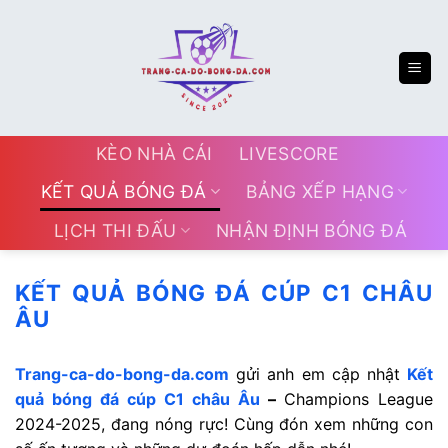
Chuyển
đến
nội
dung
KÈO NHÀ CÁI
LIVESCORE
KẾT QUẢ BÓNG ĐÁ
BẢNG XẾP HẠNG
LỊCH THI ĐẤU
NHẬN ĐỊNH BÓNG ĐÁ
KẾT QUẢ BÓNG ĐÁ CÚP C1 CHÂU
ÂU
Trang-ca-do-bong-da.com
gửi anh em cập nhật
Kết
quả bóng đá cúp C1 châu Âu
–
Champions League
2024-2025, đang nóng rực! Cùng đón xem những con