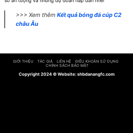
số ấn tượng và những dự đoán hấp dẫn nhé!
>>> Xem thêm
Kết quả bóng đá cúp C2
châu Âu
GIỚI THIỆU
TÁC GIẢ
LIÊN HỆ
ĐIỀU KHOẢN SỬ DỤNG
CHÍNH SÁCH BẢO MẬT
Copyright 2024 © Website:
shbdanangfc.com