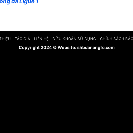
bóng đá Ligue 1
 THIỆU
TÁC GIẢ
LIÊN HỆ
ĐIỀU KHOẢN SỬ DỤNG
CHÍNH SÁCH BẢ
Copyright 2024 © Website:
shbdanangfc.com