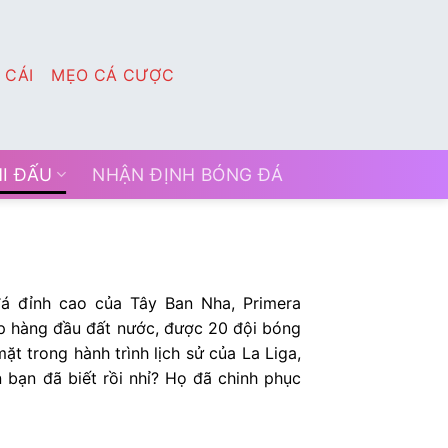
 CÁI
MẸO CÁ CƯỢC
HI ĐẤU
NHẬN ĐỊNH BÓNG ĐÁ
á đỉnh cao của Tây Ban Nha, Primera
ệp hàng đầu đất nước, được 20 đội bóng
ặt trong hành trình lịch sử của La Liga,
 bạn đã biết rồi nhỉ? Họ đã chinh phục