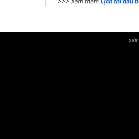
>>> Xem thêm
Lịch thi đấu 
GIỚI