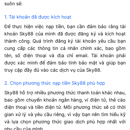
suôn sẻ:
1. Tài khoản đã được kích hoạt
Để thực hiện việc nạp tiền, bạn cần đảm bảo rằng tài
khoản Sky88 của mình đã được đăng ký và kích hoạt
thành công. Quá trình đăng ký tài khoản yêu cầu bạn
cung cấp các thông tin cá nhân chính xác, bao gồm
tên, số điện thoại và địa chỉ email. Tài khoản phải
được xác minh để đảm bảo tính bảo mật và giúp bạn
truy cập đầy đủ vào các dịch vụ của Sky88.
2. Chọn phương thức nạp tiền Sky88 phù hợp
Sky88 hỗ trợ nhiều phương thức thanh toán khác nhau,
bao gồm chuyển khoản ngân hàng, ví điện tử, thẻ cào
điện thoại và tiền điện tử. Mỗi phương thức sẽ có thời
gian xử lý và yêu cầu riêng, vì vậy bạn nên tìm hiểu kỹ
và lựa chọn phương thức giao dịch phù hợp nhất với
nhu cầu của mình.