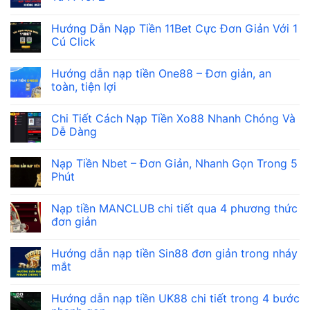
Hướng Dẫn Nạp Tiền 11Bet Cực Đơn Giản Với 1
Cú Click
Hướng dẫn nạp tiền One88 – Đơn giản, an
toàn, tiện lợi
Chi Tiết Cách Nạp Tiền Xo88 Nhanh Chóng Và
Dễ Dàng
Nạp Tiền Nbet – Đơn Giản, Nhanh Gọn Trong 5
Phút
Nạp tiền MANCLUB chi tiết qua 4 phương thức
đơn giản
Hướng dẫn nạp tiền Sin88 đơn giản trong nháy
mắt
Hướng dẫn nạp tiền UK88 chi tiết trong 4 bước