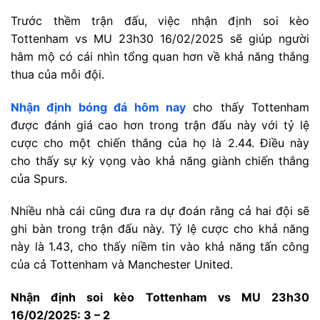
Trước thềm trận đấu, việc nhận định soi kèo
Tottenham vs MU 23h30 16/02/2025 sẽ giúp người
hâm mộ có cái nhìn tổng quan hơn về khả năng thắng
thua của mỗi đội.
Nhận định bóng đá hôm nay
cho thấy Tottenham
được đánh giá cao hơn trong trận đấu này với tỷ lệ
cược cho một chiến thắng của họ là 2.44. Điều này
cho thấy sự kỳ vọng vào khả năng giành chiến thắng
của Spurs.
Nhiều nhà cái cũng đưa ra dự đoán rằng cả hai đội sẽ
ghi bàn trong trận đấu này. Tỷ lệ cược cho khả năng
này là 1.43, cho thấy niềm tin vào khả năng tấn công
của cả Tottenham và Manchester United.
Nhận định soi kèo Tottenham vs MU 23h30
16/02/2025: 3 – 2