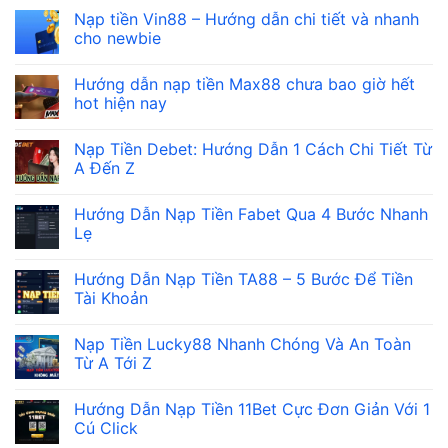
Nạp tiền Vin88 – Hướng dẫn chi tiết và nhanh
cho newbie
Hướng dẫn nạp tiền Max88 chưa bao giờ hết
hot hiện nay
Nạp Tiền Debet: Hướng Dẫn 1 Cách Chi Tiết Từ
A Đến Z
Hướng Dẫn Nạp Tiền Fabet Qua 4 Bước Nhanh
Lẹ
Hướng Dẫn Nạp Tiền TA88 – 5 Bước Để Tiền
Tài Khoản
Nạp Tiền Lucky88 Nhanh Chóng Và An Toàn
Từ A Tới Z
Hướng Dẫn Nạp Tiền 11Bet Cực Đơn Giản Với 1
Cú Click