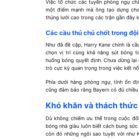
Việc tổ chức các tuyến phòng ngự ch
một điểm mạnh mà ông tạo dựng cho B
thủng lưới cao trong các trận gần đây 
Các cầu thủ chủ chốt trong đội
Như đã đề cập, Harry Kane chính là cầu
chọn vị trí cùng khả năng sút bóng t
huống bóng quyết định. Chưa dừng lại 
trò cực kỳ quan trọng trong việc kết nố
Phía dưới hàng phòng ngự, tính ổn đ
cũng đảm bảo rằng Bayern có đủ chiều 
Khó khăn và thách thức
Dù không chiếm ưu thế trong cuộc đối
bóng nhà giàu luôn biết cách bung sức 
còn đó những ngôi sao tuyệt vời như