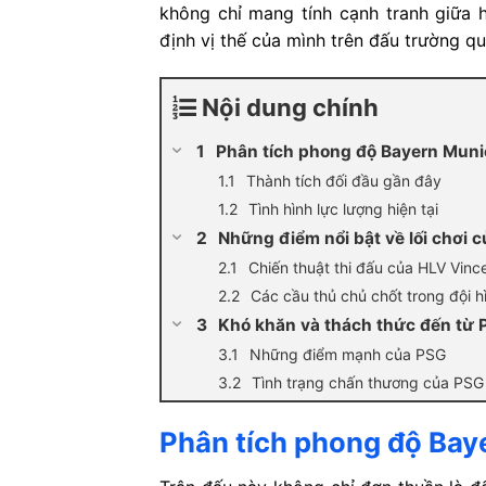
không chỉ mang tính cạnh tranh giữa 
định vị thế của mình trên đấu trường q
Nội dung chính
Phân tích phong độ Bayern Mun
Thành tích đối đầu gần đây
Tình hình lực lượng hiện tại
Những điểm nổi bật về lối chơi 
Chiến thuật thi đấu của HLV Vin
Các cầu thủ chủ chốt trong đội h
Khó khăn và thách thức đến từ
Những điểm mạnh của PSG
Tình trạng chấn thương của PSG
Soi kèo nhà cái – Những cân nhắ
Phân tích phong độ Bay
Kết luận