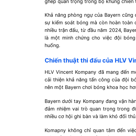
ghép quan trọng trong bộ khung chiến 
Khả năng phòng ngự của Bayern cũng đ
sự kiểm soát bóng mà còn hoàn toàn có
nhiều trận đấu, từ đầu năm 2024, Baye
là một minh chứng cho việc đội bóng
huống.
Chiến thuật thi đấu của HLV 
HLV Vincent Kompany đã mang đến một
cải thiện khả năng tấn công của đội b
nên một Bayern chơi bóng khoa học hơ
Bayern dưới tay Kompany đang vận hành
đảm nhiệm vai trò quan trọng trong độ
nhiều cơ hội ghi bàn và làm khó đối thủ
Komapny không chỉ quan tâm đến việc