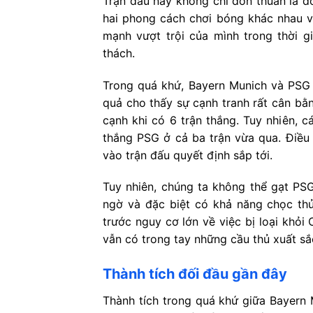
Trận đấu này không chỉ đơn thuần là đ
hai phong cách chơi bóng khác nhau v
mạnh vượt trội của mình trong thời g
thách.
Trong quá khứ, Bayern Munich và PSG 
quả cho thấy sự cạnh tranh rất cân bằ
cạnh khi có 6 trận thắng. Tuy nhiên, 
thắng PSG ở cả ba trận vừa qua. Điều 
vào trận đấu quyết định sắp tới.
Tuy nhiên, chúng ta không thể gạt PSG
ngờ và đặc biệt có khả năng chọc t
trước nguy cơ lớn về việc bị loại khỏ
vẫn có trong tay những cầu thủ xuất sắc
Thành tích đối đầu gần đây
Thành tích trong quá khứ giữa Bayern 