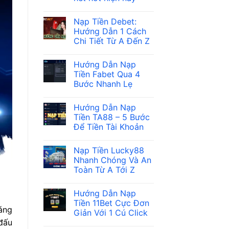
Nạp Tiền Debet:
Hướng Dẫn 1 Cách
Chi Tiết Từ A Đến Z
Hướng Dẫn Nạp
Tiền Fabet Qua 4
Bước Nhanh Lẹ
Hướng Dẫn Nạp
Tiền TA88 – 5 Bước
Để Tiền Tài Khoản
Nạp Tiền Lucky88
Nhanh Chóng Và An
Toàn Từ A Tới Z
Hướng Dẫn Nạp
Tiền 11Bet Cực Đơn
áng
Giản Với 1 Cú Click
đấu