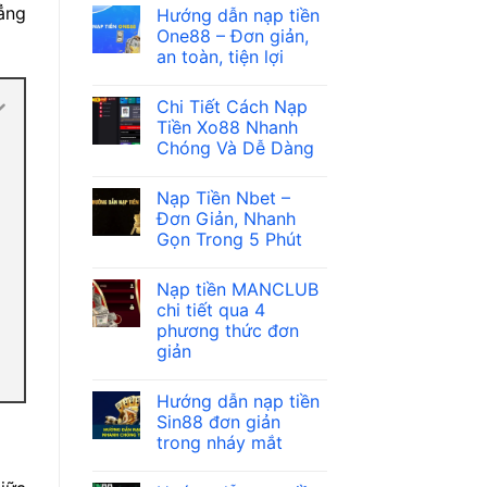
ẳng
Hướng dẫn nạp tiền
One88 – Đơn giản,
an toàn, tiện lợi
Chi Tiết Cách Nạp
Tiền Xo88 Nhanh
Chóng Và Dễ Dàng
Nạp Tiền Nbet –
Đơn Giản, Nhanh
Gọn Trong 5 Phút
Nạp tiền MANCLUB
chi tiết qua 4
phương thức đơn
giản
Hướng dẫn nạp tiền
Sin88 đơn giản
trong nháy mắt