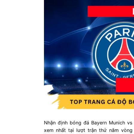
Nhận định bóng đá Bayern Munich vs 
xem nhất tại lượt trận thứ năm vòn