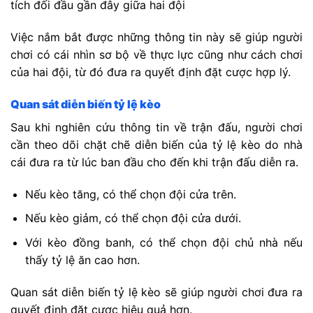
tích đối đầu gần đây giữa hai đội
Việc nắm bắt được những thông tin này sẽ giúp người
chơi có cái nhìn sơ bộ về thực lực cũng như cách chơi
của hai đội, từ đó đưa ra quyết định đặt cược hợp lý.
Quan sát diễn biến tỷ lệ kèo
Sau khi nghiên cứu thông tin về trận đấu, người chơi
cần theo dõi chặt chẽ diễn biến của tỷ lệ kèo do nhà
cái đưa ra từ lúc ban đầu cho đến khi trận đấu diễn ra.
Nếu kèo tăng, có thể chọn đội cửa trên.
Nếu kèo giảm, có thể chọn đội cửa dưới.
Với kèo đồng banh, có thể chọn đội chủ nhà nếu
thấy tỷ lệ ăn cao hơn.
Quan sát diễn biến tỷ lệ kèo sẽ giúp người chơi đưa ra
quyết định đặt cược hiệu quả hơn.