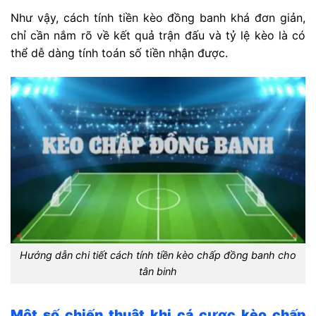
Như vậy, cách tính tiền kèo đồng banh khá đơn giản,
chỉ cần nắm rõ về kết quả trận đấu và tỷ lệ kèo là có
thể dễ dàng tính toán số tiền nhận được.
Hướng dẫn chi tiết cách tính tiền kèo chấp đồng banh cho
tân binh
Một số chiến thuật khi cá cược kèo chấp