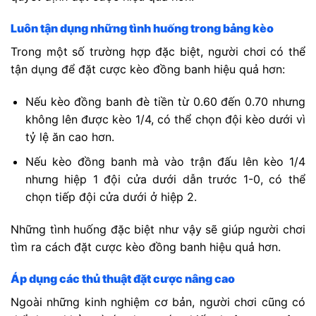
Luôn tận dụng những tình huống trong bảng kèo
Trong một số trường hợp đặc biệt, người chơi có thể
tận dụng để đặt cược kèo đồng banh hiệu quả hơn:
Nếu kèo đồng banh đè tiền từ 0.60 đến 0.70 nhưng
không lên được kèo 1/4, có thể chọn đội kèo dưới vì
tỷ lệ ăn cao hơn.
Nếu kèo đồng banh mà vào trận đấu lên kèo 1/4
nhưng hiệp 1 đội cửa dưới dẫn trước 1-0, có thể
chọn tiếp đội cửa dưới ở hiệp 2.
Những tình huống đặc biệt như vậy sẽ giúp người chơi
tìm ra cách đặt cược kèo đồng banh hiệu quả hơn.
Áp dụng các thủ thuật đặt cược nâng cao
Ngoài những kinh nghiệm cơ bản, người chơi cũng có