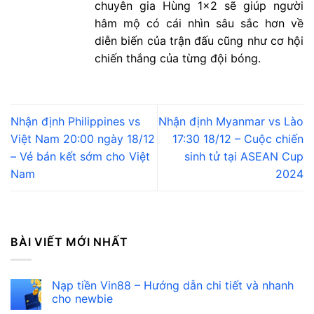
chuyên gia Hùng 1x2 sẽ giúp người
hâm mộ có cái nhìn sâu sắc hơn về
diễn biến của trận đấu cũng như cơ hội
chiến thắng của từng đội bóng.
Nhận định Philippines vs
Nhận định Myanmar vs Lào
Việt Nam 20:00 ngày 18/12
17:30 18/12 – Cuộc chiến
– Vé bán kết sớm cho Việt
sinh tử tại ASEAN Cup
Nam
2024
BÀI VIẾT MỚI NHẤT
Nạp tiền Vin88 – Hướng dẫn chi tiết và nhanh
cho newbie