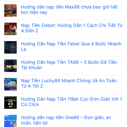
Hướng dẫn nạp tiền Max88 chưa bao giờ hết
hot hiện nay
Nạp Tiền Debet: Hướng Dẫn 1 Cách Chi Tiết Từ
A Đến Z
Hướng Dẫn Nạp Tiền Fabet Qua 4 Bước Nhanh
Lẹ
Hướng Dẫn Nạp Tiền TA88 – 5 Bước Để Tiền
Tài Khoản
Nạp Tiền Lucky88 Nhanh Chóng Và An Toàn
Từ A Tới Z
Hướng Dẫn Nạp Tiền 11Bet Cực Đơn Giản Với 1
Cú Click
Hướng dẫn nạp tiền One88 – Đơn giản, an
toàn, tiện lợi