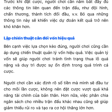
Trước khi đặt cược, người chơi cần nắm bắt đầy đủ
các thông tin liên quan đến trận đấu, như đội hình,
chấn thương, thành tích đối đầu, v.v. Bỏ qua những
thông tin này sẽ khiến việc dự đoán kết quả trở nên
khó khăn hơn.
Lập chiến thuật cân đối vốn hiệu quả
Bên cạnh việc lựa chọn kèo đúng, người chơi cũng cần
áp dụng chiến thuật quản lý vốn hiệu quả. Việc quản lý
vốn sẽ giúp người chơi tránh tình trạng thua lỗ quá
nặng và duy trì được sự ổn định trong quá trình cá
cược.
Người chơi cần xác định rõ số tiền mà mình sẽ đầu tư
cho mỗi lần cược, không nên đặt cược vượt quá khả
năng tài chính của bản thân. Hơn nữa, việc phân chia
ngân sách cho nhiều trận đấu khác nhau cũng sẽ giúp
giảm thiểu rủi ro và tạo ra cơ hội thắng lớn hơn.