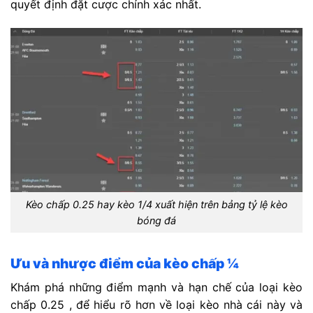
quyết định đặt cược chính xác nhất.
Kèo chấp 0.25 hay kèo 1/4 xuất hiện trên bảng tỷ lệ kèo
bóng đá
Ưu và nhược điểm của kèo chấp ¼
Khám phá những điểm mạnh và hạn chế của loại kèo
chấp 0.25 , để hiểu rõ hơn về loại kèo nhà cái này và