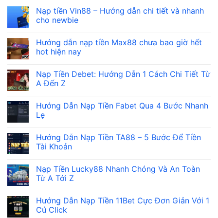
Nạp tiền Vin88 – Hướng dẫn chi tiết và nhanh
cho newbie
Hướng dẫn nạp tiền Max88 chưa bao giờ hết
hot hiện nay
Nạp Tiền Debet: Hướng Dẫn 1 Cách Chi Tiết Từ
A Đến Z
Hướng Dẫn Nạp Tiền Fabet Qua 4 Bước Nhanh
Lẹ
Hướng Dẫn Nạp Tiền TA88 – 5 Bước Để Tiền
Tài Khoản
Nạp Tiền Lucky88 Nhanh Chóng Và An Toàn
Từ A Tới Z
Hướng Dẫn Nạp Tiền 11Bet Cực Đơn Giản Với 1
Cú Click