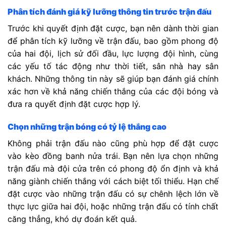
Phân tích đánh giá kỹ lưỡng thông tin trước trận đấu
Trước khi quyết định đặt cược, bạn nên dành thời gian
để phân tích kỹ lưỡng về trận đấu, bao gồm phong độ
của hai đội, lịch sử đối đầu, lực lượng đội hình, cùng
các yếu tố tác động như thời tiết, sân nhà hay sân
khách. Những thông tin này sẽ giúp bạn đánh giá chính
xác hơn về khả năng chiến thắng của các đội bóng và
đưa ra quyết định đặt cược hợp lý.
Chọn những trận bóng có tỷ lệ thắng cao
Không phải trận đấu nào cũng phù hợp để đặt cược
vào kèo đồng banh nửa trái. Bạn nên lựa chọn những
trận đấu mà đội cửa trên có phong độ ổn định và khả
năng giành chiến thắng với cách biệt tối thiểu. Hạn chế
đặt cược vào những trận đấu có sự chênh lệch lớn về
thực lực giữa hai đội, hoặc những trận đấu có tính chất
căng thẳng, khó dự đoán kết quả.