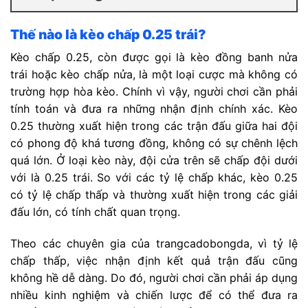
Thế nào là kèo chấp 0.25 trái?
Kèo chấp 0.25, còn được gọi là kèo đồng banh nửa
trái hoặc kèo chấp nửa, là một loại cược mà không có
trường hợp hòa kèo. Chính vì vậy, người chơi cần phải
tính toán và đưa ra những nhận định chính xác. Kèo
0.25 thường xuất hiện trong các trận đấu giữa hai đội
có phong độ khá tương đồng, không có sự chênh lệch
quá lớn. Ở loại kèo này, đội cửa trên sẽ chấp đội dưới
với là 0.25 trái. So với các tỷ lệ chấp khác, kèo 0.25
có tỷ lệ chấp thấp và thường xuất hiện trong các giải
đấu lớn, có tính chất quan trọng.
Theo các chuyên gia của trangcadobongda, vì tỷ lệ
chấp thấp, việc nhận định kết quả trận đấu cũng
không hề dễ dàng. Do đó, người chơi cần phải áp dụng
nhiều kinh nghiệm và chiến lược để có thể đưa ra