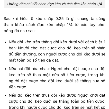
Hướng dẫn chi tiết cách đọc kèo và tính tiền kèo chấp 1/4
Sau khi hiểu rõ kèo chấp 0.25 là gì, chúng ta cùng
tham khảo cách đọc kèo chấp 1/4 từ các tay chơi
bóng đá như sau:
Nếu đội kèo trên thắng đội kèo dưới với cách biệt 1
bàn: Người chơi đặt cược cho đội kèo trên sẽ nhận
đủ tiền thưởng, còn người cược cho đội kèo dưới sẽ
mất toàn bộ số tiền đã đặt.
Nếu hai đội hòa nhau: Người chơi đặt cược cho đội
kèo trên sẽ thua một nửa số tiền cược, trong khi
người đặt cược cho đội kèo dưới sẽ thắng nửa số
tiền cược.
Nếu đội kèo trên thua đội kèo dưới: Người chơi đặt
cược cho đội kèo dưới sẽ thắng toàn bộ tiền cược,
trong khi người cược cho đội kèo trên sẽ mất hết số