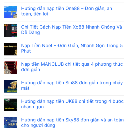
Hướng dẫn nạp tiền One88 – Đơn giản, an
toàn, tiện lợi
Chi Tiết Cách Nạp Tiền Xo88 Nhanh Chóng Và
Dễ Dàng
Nạp Tiền Nbet – Đơn Giản, Nhanh Gọn Trong 5
Phút
Nạp tiền MANCLUB chi tiết qua 4 phương thức
đơn giản
Hướng dẫn nạp tiền Sin88 đơn giản trong nháy
mắt
Hướng dẫn nạp tiền UK88 chi tiết trong 4 bước
nhanh gọn
Hướng dẫn nạp tiền Sky88 đơn giản và an toàn
cho người dùng