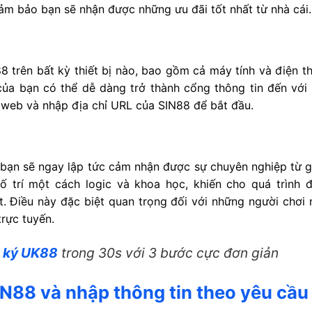
ảm bảo bạn sẽ nhận được những ưu đãi tốt nhất từ nhà cái.
8 trên bất kỳ thiết bị nào, bao gồm cả máy tính và điện t
của bạn có thể dễ dàng trở thành cổng thông tin đến với 
 web và nhập địa chỉ URL của SIN88 để bắt đầu.
, bạn sẽ ngay lập tức cảm nhận được sự chuyên nghiệp từ g
 trí một cách logic và khoa học, khiến cho quá trình đ
. Điều này đặc biệt quan trọng đối với những người chơi 
rực tuyến.
 ký UK88
trong 30s với 3 bước cực đơn giản
IN88 và nhập thông tin theo yêu cầu