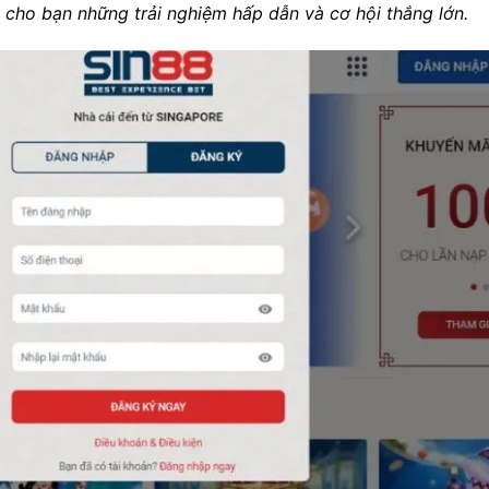
 cho bạn những trải nghiệm hấp dẫn và cơ hội thắng lớn.