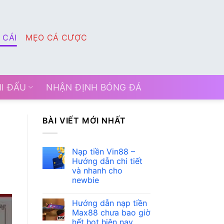
 CÁI
MẸO CÁ CƯỢC
HI ĐẤU
NHẬN ĐỊNH BÓNG ĐÁ
BÀI VIẾT MỚI NHẤT
Nạp tiền Vin88 –
Hướng dẫn chi tiết
và nhanh cho
newbie
Hướng dẫn nạp tiền
Max88 chưa bao giờ
hết hot hiện nay