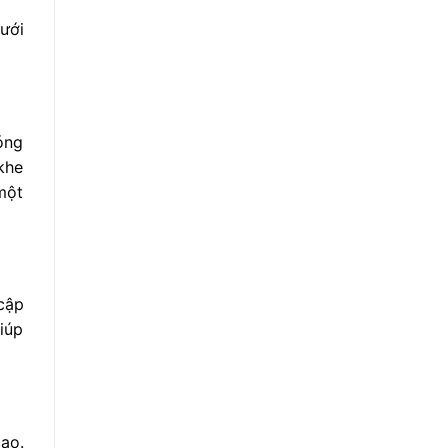
Dưới
óng
khe
một
cập
iúp
ao.