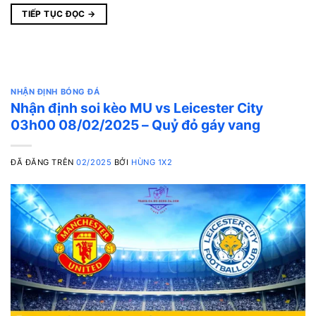
TIẾP TỤC ĐỌC
→
NHẬN ĐỊNH BÓNG ĐÁ
Nhận định soi kèo MU vs Leicester City
03h00 08/02/2025 – Quỷ đỏ gáy vang
ĐÃ ĐĂNG TRÊN
02/2025
BỞI
HÙNG 1X2