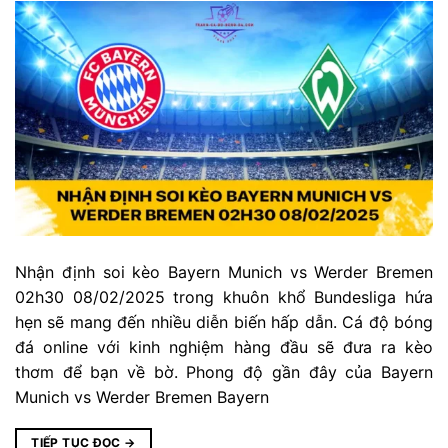
Nhận định soi kèo Bayern Munich vs Werder Bremen
02h30 08/02/2025 trong khuôn khổ Bundesliga hứa
hẹn sẽ mang đến nhiều diễn biến hấp dẫn. Cá độ bóng
đá online với kinh nghiệm hàng đầu sẽ đưa ra kèo
thơm để bạn về bờ. Phong độ gần đây của Bayern
Munich vs Werder Bremen Bayern
TIẾP TỤC ĐỌC
→