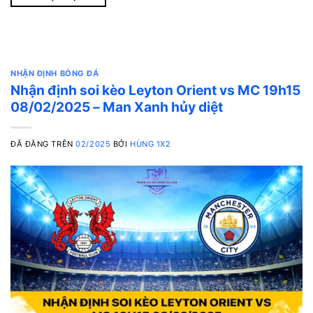
NHẬN ĐỊNH BÓNG ĐÁ
Nhận định soi kèo Leyton Orient vs MC 19h15
08/02/2025 – Man Xanh hủy diệt
ĐÃ ĐĂNG TRÊN
02/2025
BỞI
HÙNG 1X2