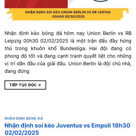
Nhận định kèo bóng đá hôm nay Union Berlin vs RB
Leipzig 00h30 02/02/2025 là một trận đấu đầy hứng
thú trong khuôn khổ Bundesliga. Hai đội đang có
phong độ tốt và đang cạnh tranh quyết liệt cho những
vị trí dẫn đầu của giải đấu. Union Berlin là đội chủ nhà,
đang đứng
TIẾP TỤC ĐỌC
→
NHẬN ĐỊNH BÓNG ĐÁ
Nhận định soi kèo Juventus vs Empoli 18h30
02/02/2025