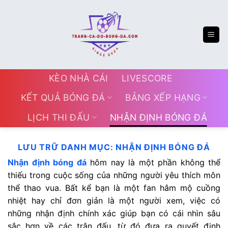
Chuyển
đến
nội
dung
KÈO NHÀ CÁI
LIVESCORE
KẾT QUẢ BÓNG ĐÁ
BẢNG XẾP HẠNG
LỊCH THI ĐẤU
NHẬN ĐỊNH BÓNG ĐÁ
LƯU TRỮ DANH MỤC:
NHẬN ĐỊNH BÓNG ĐÁ
Nhận định bóng đá
hôm nay là một phần không thể
thiếu trong cuộc sống của những người yêu thích môn
thể thao vua. Bất kể bạn là một fan hâm mộ cuồng
nhiệt hay chỉ đơn giản là một người xem, việc có
những nhận định chính xác giúp bạn có cái nhìn sâu
sắc hơn về các trận đấu, từ đó đưa ra quyết định