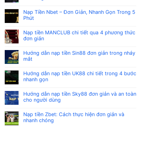
Nạp Tiền Nbet – Đơn Giản, Nhanh Gọn Trong 5
Phút
Nạp tiền MANCLUB chi tiết qua 4 phương thức
đơn giản
Hướng dẫn nạp tiền Sin88 đơn giản trong nháy
mắt
Hướng dẫn nạp tiền UK88 chi tiết trong 4 bước
nhanh gọn
Hướng dẫn nạp tiền Sky88 đơn giản và an toàn
cho người dùng
Nạp tiền Zbet: Cách thực hiện đơn giản và
nhanh chóng