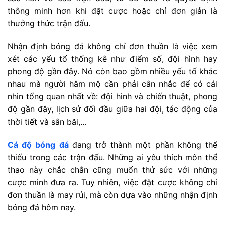
thông minh hơn khi đặt cược hoặc chỉ đơn giản là
thưởng thức trận đấu.
Nhận định bóng đá không chỉ đơn thuần là việc xem
xét các yếu tố thống kê như điểm số, đội hình hay
phong độ gần đây. Nó còn bao gồm nhiều yếu tố khác
nhau mà người hâm mộ cần phải cân nhắc để có cái
nhìn tổng quan nhất về: đội hình và chiến thuật, phong
độ gần đây, lịch sử đối đầu giữa hai đội, tác động của
thời tiết và sân bãi,…
Cá độ bóng đá
đang trở thành một phần không thể
thiếu trong các trận đấu. Những ai yêu thích môn thể
thao này chắc chắn cũng muốn thử sức với những
cược mình đưa ra. Tuy nhiên, việc đặt cược không chỉ
đơn thuần là may rủi, mà còn dựa vào những nhận định
bóng đá hôm nay.