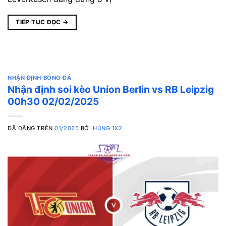
TIẾP TỤC ĐỌC
→
NHẬN ĐỊNH BÓNG ĐÁ
Nhận định soi kèo Union Berlin vs RB Leipzig
00h30 02/02/2025
ĐÃ ĐĂNG TRÊN
01/2025
BỞI
HÙNG 1X2