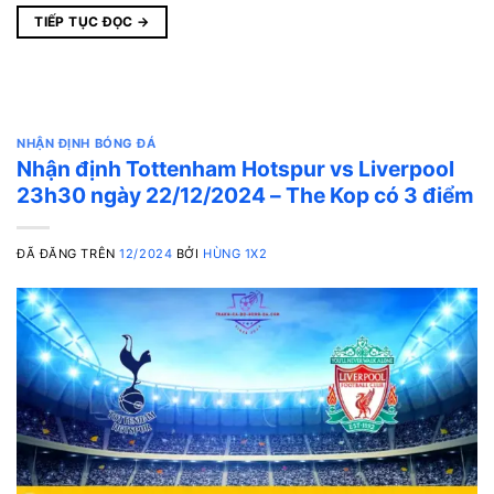
TIẾP TỤC ĐỌC
→
NHẬN ĐỊNH BÓNG ĐÁ
Nhận định Tottenham Hotspur vs Liverpool
23h30 ngày 22/12/2024 – The Kop có 3 điểm
ĐÃ ĐĂNG TRÊN
12/2024
BỞI
HÙNG 1X2