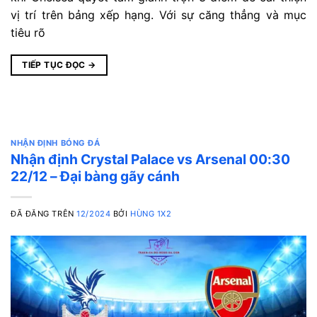
vị trí trên bảng xếp hạng. Với sự căng thẳng và mục
tiêu rõ
TIẾP TỤC ĐỌC
→
NHẬN ĐỊNH BÓNG ĐÁ
Nhận định Crystal Palace vs Arsenal 00:30
22/12 – Đại bàng gãy cánh
ĐÃ ĐĂNG TRÊN
12/2024
BỞI
HÙNG 1X2