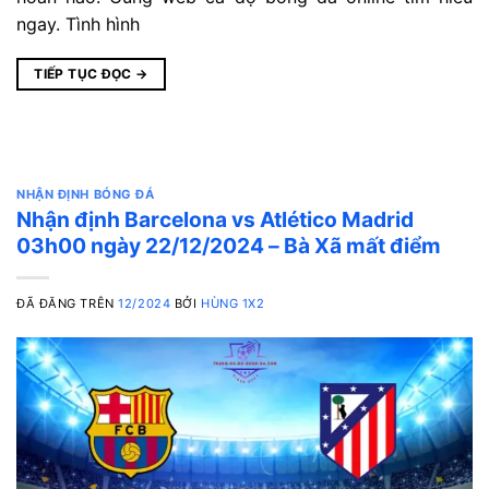
ngay. Tình hình
TIẾP TỤC ĐỌC
→
NHẬN ĐỊNH BÓNG ĐÁ
Nhận định Barcelona vs Atlético Madrid
03h00 ngày 22/12/2024 – Bà Xã mất điểm
ĐÃ ĐĂNG TRÊN
12/2024
BỞI
HÙNG 1X2