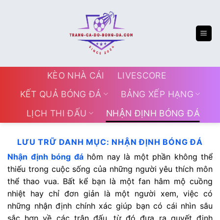
Chuyển
đến
nội
dung
KÈO NHÀ CÁI
LIVESCORE
KẾT QUẢ BÓNG ĐÁ
BẢNG XẾP HẠNG
LỊCH THI ĐẤU
NHẬN ĐỊNH BÓNG ĐÁ
LƯU TRỮ DANH MỤC:
NHẬN ĐỊNH BÓNG ĐÁ
Nhận định bóng đá
hôm nay là một phần không thể
thiếu trong cuộc sống của những người yêu thích môn
thể thao vua. Bất kể bạn là một fan hâm mộ cuồng
nhiệt hay chỉ đơn giản là một người xem, việc có
những nhận định chính xác giúp bạn có cái nhìn sâu
sắc hơn về các trận đấu, từ đó đưa ra quyết định