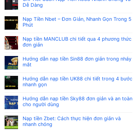
Dễ Dàng
Nạp Tiền Nbet – Đơn Giản, Nhanh Gọn Trong 5
Phút
Nạp tiền MANCLUB chi tiết qua 4 phương thức
đơn giản
Hướng dẫn nạp tiền Sin88 đơn giản trong nháy
mắt
Hướng dẫn nạp tiền UK88 chi tiết trong 4 bước
nhanh gọn
Hướng dẫn nạp tiền Sky88 đơn giản và an toàn
cho người dùng
Nạp tiền Zbet: Cách thực hiện đơn giản và
nhanh chóng