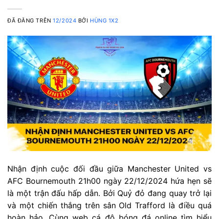
ĐÃ ĐĂNG TRÊN
12/2024
BỞI
HÙNG 1X2
Nhận định cuộc đối đầu giữa Manchester United vs
AFC Bournemouth 21h00 ngày 22/12/2024 hứa hẹn sẽ
là một trận đấu hấp dẫn. Bởi Quỷ đỏ đang quay trở lại
và một chiến thắng trên sân Old Trafford là điều quá
hoàn hảo. Cùng web cá độ bóng đá online tìm hiểu