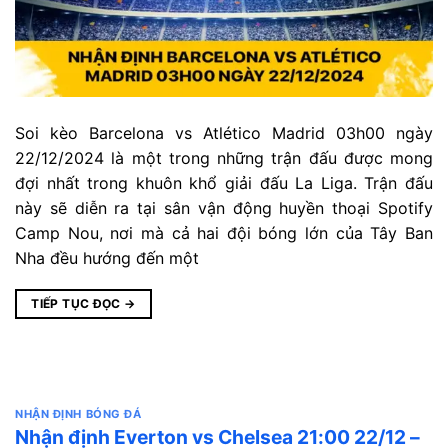
Soi kèo Barcelona vs Atlético Madrid 03h00 ngày
22/12/2024 là một trong những trận đấu được mong
đợi nhất trong khuôn khổ giải đấu La Liga. Trận đấu
này sẽ diễn ra tại sân vận động huyền thoại Spotify
Camp Nou, nơi mà cả hai đội bóng lớn của Tây Ban
Nha đều hướng đến một
TIẾP TỤC ĐỌC
→
NHẬN ĐỊNH BÓNG ĐÁ
Nhận định Everton vs Chelsea 21:00 22/12 –