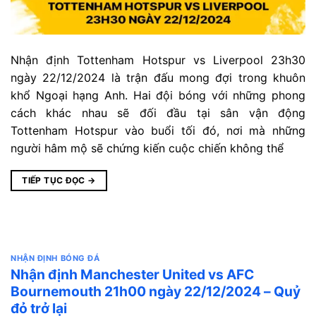
Nhận định Tottenham Hotspur vs Liverpool 23h30
ngày 22/12/2024 là trận đấu mong đợi trong khuôn
khổ Ngoại hạng Anh. Hai đội bóng với những phong
cách khác nhau sẽ đối đầu tại sân vận động
Tottenham Hotspur vào buổi tối đó, nơi mà những
người hâm mộ sẽ chứng kiến cuộc chiến không thể
TIẾP TỤC ĐỌC
→
NHẬN ĐỊNH BÓNG ĐÁ
Nhận định Manchester United vs AFC
Bournemouth 21h00 ngày 22/12/2024 – Quỷ
đỏ trở lại